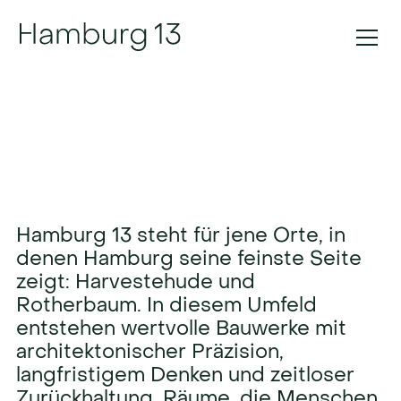
Wertvolle Bauwerke für
Hamburgs feinste Lagen
Hamburg
13
steht
für
jene
Orte,
in
denen
Hamburg
seine
feinste
Seite
zeigt:
Harvestehude
und
Rotherbaum.
In
diesem
Umfeld
entstehen
wertvolle
Bauwerke
mit
architektonischer
Präzision,
langfristigem
Denken
und
zeitloser
Zurückhaltung.
Räume,
die
Menschen