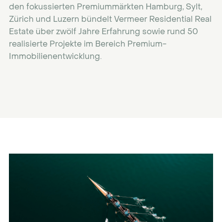
den fokussierten Premiummärkten Hamburg, Sylt,
Zürich und Luzern bündelt Vermeer Residential Real
Estate über zwölf Jahre Erfahrung sowie rund 50
realisierte Projekte im Bereich Premium-
Immobilienentwicklung.