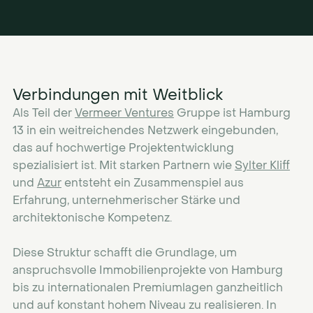
Verbindungen mit Weitblick
Als Teil der
Vermeer Ventures
Gruppe ist Hamburg
13 in ein weitreichendes Netzwerk eingebunden,
das auf hochwertige Projektentwicklung
spezialisiert ist. Mit starken Partnern wie
Sylter Kliff
und
Azur
entsteht ein Zusammenspiel aus
Erfahrung, unternehmerischer Stärke und
architektonische Kompetenz.
Diese Struktur schafft die Grundlage, um
anspruchsvolle Immobilienprojekte von Hamburg
bis zu internationalen Premiumlagen ganzheitlich
und auf konstant hohem Niveau zu realisieren. In